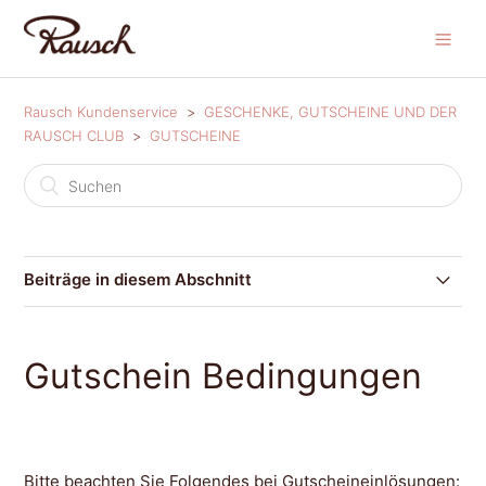
Rausch Kundenservice
GESCHENKE, GUTSCHEINE UND DER
RAUSCH CLUB
GUTSCHEINE
Beiträge in diesem Abschnitt
Wo kann ich einen Gutscheincode einlösen?
Gutschein Bedingungen
Kann ich meinen Gutscheincode noch nach der
Bestellung einlösen?
Gutschein Bedingungen
Bitte beachten Sie Folgendes bei Gutscheineinlösungen: