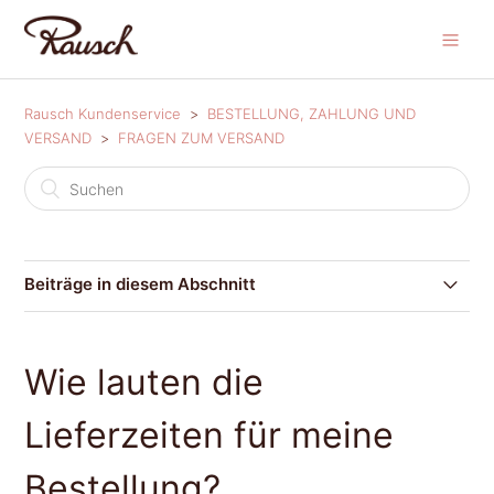
Rausch Kundenservice
BESTELLUNG, ZAHLUNG UND
VERSAND
FRAGEN ZUM VERSAND
Beiträge in diesem Abschnitt
Welche Versandarten stehen zur Auswahl?
Wie lauten die
Wie lauten die Lieferzeiten für meine Bestellung?
Lieferzeiten für meine
Wird auch ins Ausland geliefert?
Bestellung?